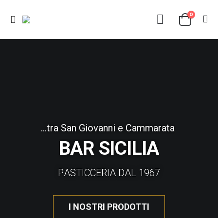
0
...tra San Giovanni e Cammarata
BAR SICILIA
P
A
S
T
I
C
C
E
R
I
A
D
A
L
1
9
6
7
I NOSTRI PRODOTTI